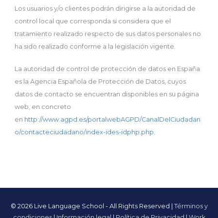
Los usuarios y/o clientes podrán dirigirse a la autoridad de
control local que corresponda si considera que el
tratamiento realizado respecto de sus datos personales no
ha sido realizado conforme a la legislación vigente.
La autoridad de control de protección de datos en España
es la Agencia Española de Protección de Datos, cuyos
datos de contacto se encuentran disponibles en su página
web, en concreto
en
http://www.agpd.es/portalwebAGPD/CanalDelCiudadan
o/contacteciudadano/index-ides-idphp.php
.
© 2026 Live Language School - All Rights Reserved |
Términos y
condiciones
|
Información legal
|
Política de Privacidad
|
Work