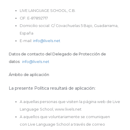
LIVE LANGUAGE SCHOOL, C.B.
CIF: E-87892717
Domicilio social: C/ Covachuelas 5 Bajo, Guadarrama,
España
E-mail:
info@livels.net
Datos de contacto del Delegado de Protección de
datos
:
info@livels.net
Ámbito de aplicación
La presente Política resultará de aplicación:
A aquellas personas que visiten la página web de Live
Language School, www.livels.net
A aquellos que voluntariamente se comuniquen
con Live Language School a través de correo