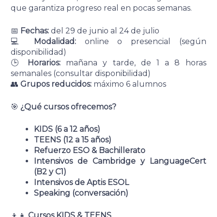
que garantiza progreso real en pocas semanas.
📅
Fechas:
del 29 de junio al 24 de julio
💻
Modalidad:
online o presencial (según
disponibilidad)
🕒
Horarios:
mañana y tarde, de 1 a 8 horas
semanales (consultar disponibilidad)
👥
Grupos reducidos:
máximo 6 alumnos
🎯
¿Qué cursos ofrecemos?
KIDS (6 a 12 años)
TEENS (12 a 15 años)
Refuerzo ESO & Bachillerato
Intensivos de Cambridge y LanguageCert
(B2 y C1)
Intensivos de Aptis ESOL
Speaking (conversación)
👦👧
Cursos KIDS & TEENS