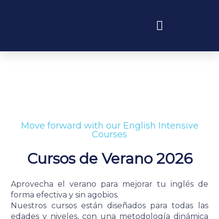
Skip
to
content
Programas educativos y experiencias
Move forward with our English Intensive
Courses
Cursos de Verano 2026
Aprovecha el verano para mejorar tu inglés de
forma efectiva y sin agobios.
Nuestros cursos están diseñados para todas las
edades y niveles, con una metodología dinámica