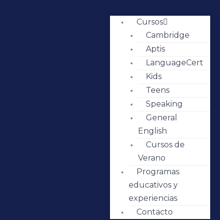
Cursos
Cambridge
Aptis
LanguageCert
Kids
Teens
Speaking
General
English
Cursos de
Verano
Programas
educativos y
experiencias
Contacto
Inicio